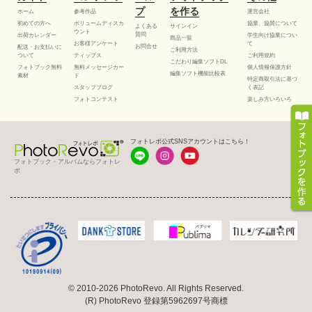
プ
を作る
ホーム
参考作品
運営会社
初めての方へ
ボリュームディスカ
協業、協賛について
よくある
サインイン
ウント
質問
出荷カレンダー
学生向け協業につい
商品一覧
お客様アンケート
て
お問合せ
配送・お支払いに
ご利用方法
ついて
ティップス
ご利用規約
こだわり編集ソフトDL
フォトブック無料
無料メッセージカー
個人情報保護方針
編集ソフト機能比較表
素材
ド
特定商取引法に基づ
スタッフブログ
く表記
フォトコンテスト
楽しみ方いろいろ
フォトレボ公式SNSアカウントはこちら！
フォトブック・アルバムならフォトレ
ボ
© 2010-2026 PhotoRevo. All Rights Reserved.
(R) PhotoRevo 登録第5962697号商標