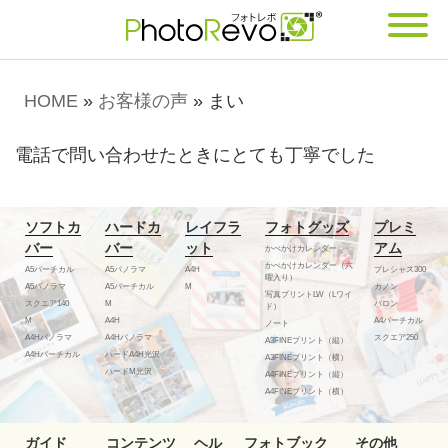
HOME
»
お客様の声
»
まい
電話で問い合わせたときにとても丁寧でした
ソフトカ
ハードカ
レイフラ
フォトグッズ
プレミ
バー
バー
ット
アム
かべかけカレンダー
かべかけカレンダー（六
A5バーチカル
A5パノラマ
A4H
プレシャス300
曜入り）
A5パノラマ
A5バーチカル
M
カノン
写真プリントLW（Lワイ
スクエア140
M
バロン
ド）
M
A4H
A4バーチカル
ノート
A4Hパノラマ
A4Hパノラマ
スクエア250
A3FINEプリント（縦）
A4Hバーチカル
ハードA4H光沢
A3FINEプリント（横）
ハードM光沢
A4FINEプリント（縦）
A4FINEプリント（横）
ガイド
コンテンツ
ヘル
フォトブック
その他