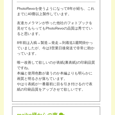
PhotoRevoを使うようになって8年が経ち、これ
までに40冊以上製作しています。
友達カメラマンが作った他社のフォトブックを
見せてもらってもPhotoRevoの品質は秀でてい
ると思います。
8年前は入稿→製造→発走→到着迄1週間掛かっ
ていましたが、今は3営業日後発送で非常に助か
っています。
唯一改善して欲しいのが表紙(裏表紙)の印刷品質
ですね。
本編と使用色数が違うのか本編よりも明らかに
画質と明るさが落ちています。
やはり表紙が一番最初に目を引き付けるので表
紙の印刷品質をアップさせて欲しいです。