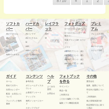
8 / 10
«
1
2
ソフトカ
ハードカ
レイフラ
フォトグッズ
プレミ
バー
バー
ット
アム
かべかけカレンダー
かべかけカレンダー（六
A5バーチカル
A5パノラマ
A4H
プレシャス300
曜入り）
A5パノラマ
A5バーチカル
M
カノン
写真プリントLW（Lワイ
スクエア140
M
バロン
ド）
M
A4H
A4バーチカル
ノート
A4Hパノラマ
A4Hパノラマ
スクエア250
A3FINEプリント（縦）
A4Hバーチカル
ハードA4H光沢
A3FINEプリント（横）
ハードM光沢
A4FINEプリント（縦）
A4FINEプリント（横）
ガイド
コンテンツ
ヘル
フォトブック
その他
プ
を作る
ホーム
参考作品
運営会社
初めての方へ
ボリュームディスカ
協業、協賛について
よくある
サインイン
ウント
質問
出荷カレンダー
学生向け協業につい
商品一覧
お客様アンケート
て
お問合せ
配送・お支払いに
ご利用方法
ついて
ティップス
ご利用規約
こだわり編集ソフトDL
フォトブック無料
無料メッセージカー
個人情報保護方針
編集ソフト機能比較表
素材
ド
特定商取引法に基づ
スタッフブログ
く表記