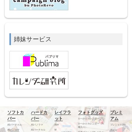
姉妹サービス
ソフトカ
ハードカ
レイフラ
フォトグッズ
プレミ
バー
バー
ット
アム
かべかけカレンダー
かべかけカレンダー（六
A5バーチカル
A5パノラマ
A4H
プレシャス300
曜入り）
A5パノラマ
A5バーチカル
M
カノン