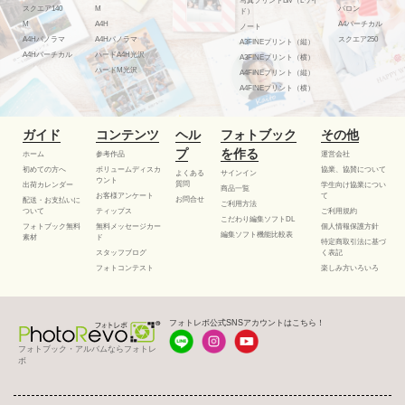
写真プリントLW（Lワイ
スクエア140
M
バロン
ド）
M
A4H
A4バーチカル
ノート
A4Hパノラマ
A4Hパノラマ
スクエア250
A3FINEプリント（縦）
A4Hバーチカル
ハードA4H光沢
A3FINEプリント（横）
ハードM光沢
A4FINEプリント（縦）
A4FINEプリント（横）
ガイド
コンテンツ
ヘル
フォトブック
その他
プ
を作る
ホーム
参考作品
運営会社
初めての方へ
ボリュームディスカ
協業、協賛について
よくある
サインイン
ウント
質問
出荷カレンダー
学生向け協業につい
商品一覧
お客様アンケート
て
お問合せ
配送・お支払いに
ご利用方法
ついて
ティップス
ご利用規約
こだわり編集ソフトDL
フォトブック無料
無料メッセージカー
個人情報保護方針
編集ソフト機能比較表
素材
ド
特定商取引法に基づ
スタッフブログ
く表記
フォトコンテスト
楽しみ方いろいろ
フォトレボ公式SNSアカウントはこちら！
フォトブック・アルバムならフォトレ
ボ