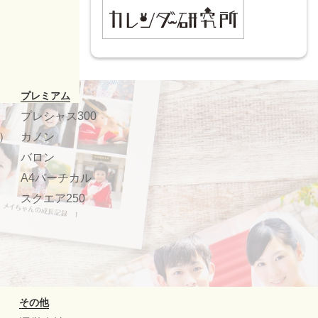
プレミアム
プレシャス300
）
カノン
バロン
A4バーチカル
スクエア250
その他