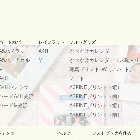
ハードカバー
レイフラット
フォトグッズ
A5パノラマ
A4H
かべかけカレンダー
A5バーチカル
M
かべかけカレンダー（六曜入り
M
写真プリントLW（Lワイド）
A4H
ノート
A4Hパノラマ
A3FINEプリント（縦）
ハードA4H光沢
A3FINEプリント（横）
ハードM光沢
A4FINEプリント（縦）
A4FINEプリント（横）
ンテンツ
ヘルプ
フォトブックを作る