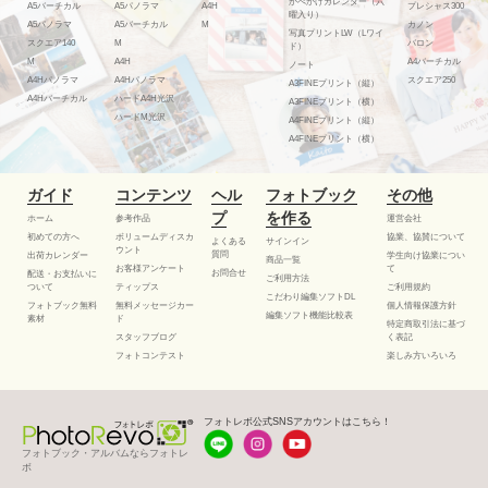
かべかけカレンダー（六
A5バーチカル
A5パノラマ
A4H
プレシャス300
曜入り）
A5パノラマ
A5バーチカル
M
カノン
写真プリントLW（Lワイ
スクエア140
M
バロン
ド）
M
A4H
A4バーチカル
ノート
A4Hパノラマ
A4Hパノラマ
スクエア250
A3FINEプリント（縦）
A4Hバーチカル
ハードA4H光沢
A3FINEプリント（横）
ハードM光沢
A4FINEプリント（縦）
A4FINEプリント（横）
ガイド
コンテンツ
ヘル
フォトブック
その他
プ
を作る
ホーム
参考作品
運営会社
初めての方へ
ボリュームディスカ
協業、協賛について
よくある
サインイン
ウント
質問
出荷カレンダー
学生向け協業につい
商品一覧
お客様アンケート
て
お問合せ
配送・お支払いに
ご利用方法
ついて
ティップス
ご利用規約
こだわり編集ソフトDL
フォトブック無料
無料メッセージカー
個人情報保護方針
編集ソフト機能比較表
素材
ド
特定商取引法に基づ
スタッフブログ
く表記
フォトコンテスト
楽しみ方いろいろ
フォトレボ公式SNSアカウントはこちら！
フォトブック・アルバムならフォトレ
ボ