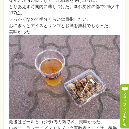
なんとか再起動できて、記録表を受け取りに。
とりあえず時間内に辿りつけた。30代男性の部で245人中
177位。
せっかくなので半分くらいは目指したい。
おにぎりとアイスとリンゴとお酒を無料でもらった。
美味かった。
最後はビールとゴジラ(?)の肉で〆。美味かった。
いやー、ランナーズフォトブック宣教者としては、後半