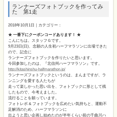
ランナーズフォトブックを作ってみ
た 第1走
2018年10月1日｜カテゴリー：
★ 一番下にクーポンコードあります！ ★
こんにちは。スタッフＧです。
9月23日(日)、念願の人生初ハーフマラソンに出場できた
ので、記念に
ランナーズフォトブックを作りたいと思います。
今回参加したのは、『北信州ハーフマラソン』です。
http://kitashinshu-halfmarathon.jp/
ランナーズフォトブックというのは、まんまですが、ラ
ンニングを愛する人たちが
走って楽しかった思い出を、フォトブックに形として残
したもので、今考えました。
流行ることを願っています。
フォトレボ & フォトブックを広めたい気持ちと、運動不
足解消のため、ハーフマラソンに
出ようと思い企画し始めたのが半年くらい前の千曲川ハ