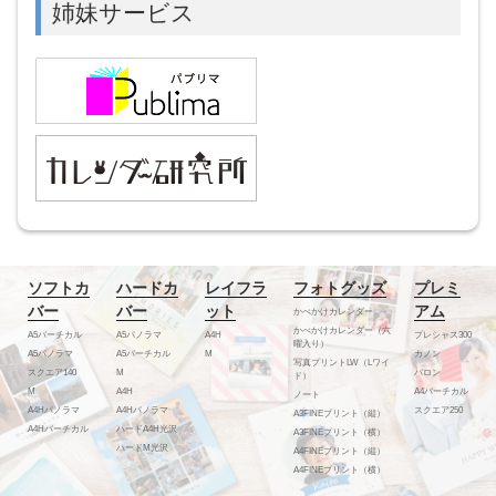
姉妹サービス
ソフトカ
ハードカ
レイフラ
フォトグッズ
プレミ
バー
バー
ット
アム
かべかけカレンダー
かべかけカレンダー（六
A5バーチカル
A5パノラマ
A4H
プレシャス300
曜入り）
A5パノラマ
A5バーチカル
M
カノン
写真プリントLW（Lワイ
スクエア140
M
バロン
ド）
M
A4H
A4バーチカル
ノート
A4Hパノラマ
A4Hパノラマ
スクエア250
A3FINEプリント（縦）
A4Hバーチカル
ハードA4H光沢
A3FINEプリント（横）
ハードM光沢
A4FINEプリント（縦）
A4FINEプリント（横）