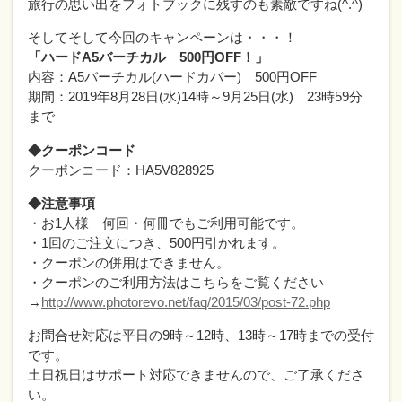
旅行の思い出をフォトブックに残すのも素敵ですね(^.^)
そしてそして今回のキャンペーンは・・・！
「ハードA5バーチカル 500円OFF！」
内容：A5バーチカル(ハードカバー) 500円OFF
期間：2019年8月28日(水)14時～9月25日(水) 23時59分
まで
◆クーポンコード
クーポンコード：HA5V828925
◆注意事項
・お1人様 何回・何冊でもご利用可能です。
・1回のご注文につき、500円引かれます。
・クーポンの併用はできません。
・クーポンのご利用方法はこちらをご覧ください
→
http://www.photorevo.net/faq/2015/03/post-72.php
お問合せ対応は平日の9時～12時、13時～17時までの受付
です。
土日祝日はサポート対応できませんので、ご了承くださ
い。