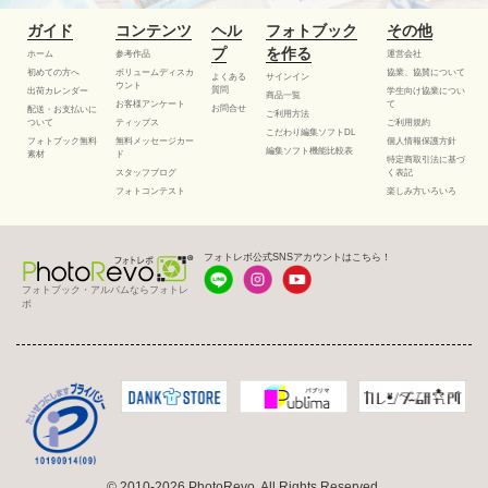
ガイド
コンテンツ
ヘル
フォトブック
その他
プ
を作る
ホーム
参考作品
運営会社
初めての方へ
ボリュームディスカ
協業、協賛について
よくある
サインイン
ウント
質問
出荷カレンダー
学生向け協業につい
商品一覧
お客様アンケート
て
お問合せ
配送・お支払いに
ご利用方法
ついて
ティップス
ご利用規約
こだわり編集ソフトDL
フォトブック無料
無料メッセージカー
個人情報保護方針
編集ソフト機能比較表
素材
ド
特定商取引法に基づ
スタッフブログ
く表記
フォトコンテスト
楽しみ方いろいろ
フォトレボ公式SNSアカウントはこちら！
フォトブック・アルバムならフォトレ
ボ
© 2010-2026 PhotoRevo. All Rights Reserved.