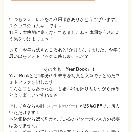
いつもフォトレボをご利用頂きありがとうございます。
スタッフのコムギコです☺
11月…本格的に寒くなってきましたね～体調を崩さぬよ
う気をつけましょう！
さて、今年も残すところあと1か月となりました。今年も
思い出をフォトブックに残しませんか？
その名も「
Year Book
」！
Year Bookとは1年分の出来事を写真と文章でまとめたフ
ォトブックを指します。
こんなこともあったな～と思い出を振り返りながら作る
とより楽しいですね☺✌
そして今なら
A4H（ハードカバー）
が
25％OFF
でご購入
いただけます！
本体価格から25％引かれているのでクーポン入力の必要
はありません。
キャンペーンの詳しい詳細は下までスクロールをお願い