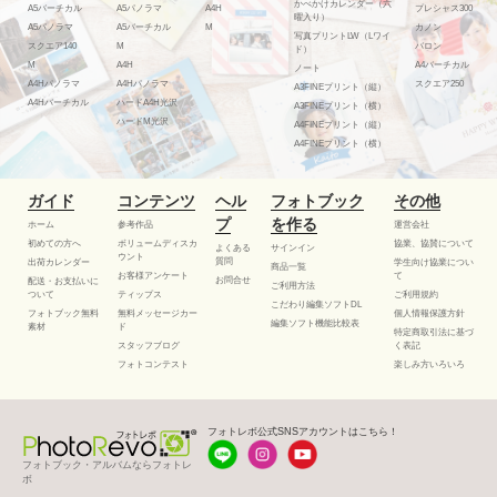
かべかけカレンダー（六
A5バーチカル
A5パノラマ
A4H
プレシャス300
曜入り）
A5パノラマ
A5バーチカル
M
カノン
写真プリントLW（Lワイ
スクエア140
M
バロン
ド）
M
A4H
A4バーチカル
ノート
A4Hパノラマ
A4Hパノラマ
スクエア250
A3FINEプリント（縦）
A4Hバーチカル
ハードA4H光沢
A3FINEプリント（横）
ハードM光沢
A4FINEプリント（縦）
A4FINEプリント（横）
ガイド
コンテンツ
ヘル
フォトブック
その他
プ
を作る
ホーム
参考作品
運営会社
初めての方へ
ボリュームディスカ
協業、協賛について
よくある
サインイン
ウント
質問
出荷カレンダー
学生向け協業につい
商品一覧
お客様アンケート
て
お問合せ
配送・お支払いに
ご利用方法
ついて
ティップス
ご利用規約
こだわり編集ソフトDL
フォトブック無料
無料メッセージカー
個人情報保護方針
編集ソフト機能比較表
素材
ド
特定商取引法に基づ
スタッフブログ
く表記
フォトコンテスト
楽しみ方いろいろ
フォトレボ公式SNSアカウントはこちら！
フォトブック・アルバムならフォトレ
ボ