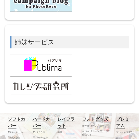
姉妹サービス
ソフトカ
ハードカ
レイフラ
フォトグッズ
プレミ
バー
バー
ット
アム
かべかけカレンダー
かべかけカレンダー（六
A5バーチカル
A5パノラマ
A4H
プレシャス300
曜入り）
A5パノラマ
A5バーチカル
M
カノン