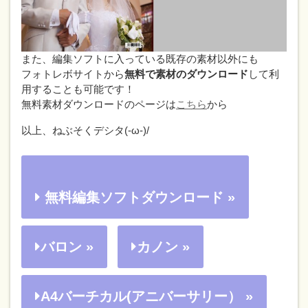
また、編集ソフトに入っている既存の素材以外にも
フォトレボサイトから
無料で素材のダウンロード
して利
用することも可能です！
無料素材ダウンロードのページは
こちら
から
以上、ねぶそくデシタ(-ω-)/
無料編集ソフトダウンロード »
バロン »
カノン »
A4バーチカル(アニバーサリー） »