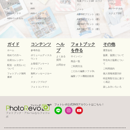
写真プリントLW（Lワイ
スクエア140
M
バロン
ド）
M
A4H
A4バーチカル
ノート
A4Hパノラマ
A4Hパノラマ
スクエア250
A3FINEプリント（縦）
A4Hバーチカル
ハードA4H光沢
A3FINEプリント（横）
ハードM光沢
A4FINEプリント（縦）
A4FINEプリント（横）
ガイド
コンテンツ
ヘル
フォトブック
その他
プ
を作る
ホーム
参考作品
運営会社
初めての方へ
ボリュームディスカ
協業、協賛について
よくある
サインイン
ウント
質問
出荷カレンダー
学生向け協業につい
商品一覧
お客様アンケート
て
お問合せ
配送・お支払いに
ご利用方法
ついて
ティップス
ご利用規約
こだわり編集ソフトDL
フォトブック無料
無料メッセージカー
個人情報保護方針
編集ソフト機能比較表
素材
ド
特定商取引法に基づ
スタッフブログ
く表記
フォトコンテスト
楽しみ方いろいろ
フォトレボ公式SNSアカウントはこちら！
フォトブック・アルバムならフォトレ
ボ