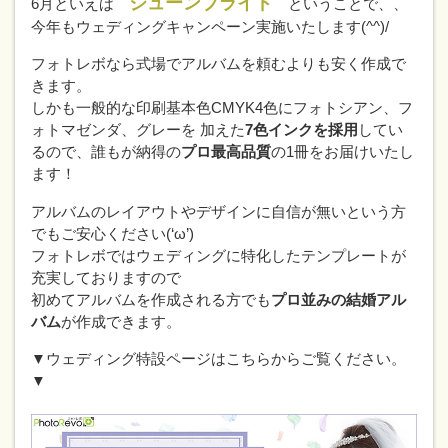
ジューンブライド
6月といえば
ということで、、
今年もウェディングキャンペーン実施いたします(^^)/
フォトレボなら式場でアルバムを頼むよりも安く作成で
きます。
しかも一般的な印刷基本色CMYK4色にフォトシアン、フ
ォトマゼンダ、グレーを 加えた
7色インクを採用
してい
るので、誰もが納得の
プロ最高品質
の1冊をお届けいたし
ます！
アルバムのレイアウトやデザインに自信が無いという方
でもご安心ください(‘ω’)
フォトレボではウェディングに特化したテンプレートが
充実しておりますので
初めてアルバムを作成される方でも
プロ並みの結婚アル
バム
が作成できます。
▼ウェディング特設ページはこちらからご覧ください。
▼