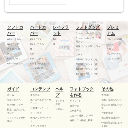
ソフトカ
ハードカ
レイフラ
フォトグッズ
プレミ
バー
バー
ット
アム
かべかけカレンダー
かべかけカレンダー（六
A5バーチカル
A5パノラマ
A4H
プレシャス300
曜入り）
A5パノラマ
A5バーチカル
M
カノン
写真プリントLW（Lワイ
スクエア140
M
バロン
ド）
M
A4H
A4バーチカル
ノート
A4Hパノラマ
A4Hパノラマ
スクエア250
A3FINEプリント（縦）
A4Hバーチカル
ハードA4H光沢
A3FINEプリント（横）
ハードM光沢
A4FINEプリント（縦）
A4FINEプリント（横）
ガイド
コンテンツ
ヘル
フォトブック
その他
プ
を作る
ホーム
参考作品
運営会社
初めての方へ
ボリュームディスカ
協業、協賛について
よくある
サインイン
ウント
質問
出荷カレンダー
学生向け協業につい
商品一覧
お客様アンケート
て
お問合せ
配送・お支払いに
ご利用方法
ついて
ティップス
ご利用規約
こだわり編集ソフトDL
フォトブック無料
無料メッセージカー
個人情報保護方針
編集ソフト機能比較表
素材
ド
特定商取引法に基づ
スタッフブログ
く表記