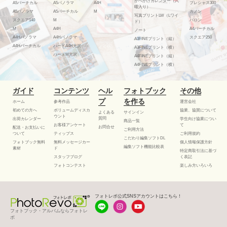
かべかけカレンダー（六
A5バーチカル
A5パノラマ
A4H
プレシャス300
曜入り）
A5パノラマ
A5バーチカル
M
カノン
写真プリントLW（Lワイ
スクエア140
M
バロン
ド）
M
A4H
A4バーチカル
ノート
A4Hパノラマ
A4Hパノラマ
スクエア250
A3FINEプリント（縦）
A4Hバーチカル
ハードA4H光沢
A3FINEプリント（横）
ハードM光沢
A4FINEプリント（縦）
A4FINEプリント（横）
ガイド
コンテンツ
ヘル
フォトブック
その他
プ
を作る
ホーム
参考作品
運営会社
初めての方へ
ボリュームディスカ
協業、協賛について
よくある
サインイン
ウント
質問
出荷カレンダー
学生向け協業につい
商品一覧
お客様アンケート
て
お問合せ
配送・お支払いに
ご利用方法
ついて
ティップス
ご利用規約
こだわり編集ソフトDL
フォトブック無料
無料メッセージカー
個人情報保護方針
編集ソフト機能比較表
素材
ド
特定商取引法に基づ
スタッフブログ
く表記
フォトコンテスト
楽しみ方いろいろ
フォトレボ公式SNSアカウントはこちら！
フォトブック・アルバムならフォトレ
ボ