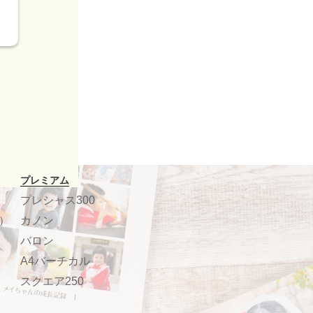
プレミアム
プレシャス300
）
カノン
バロン
A4バーチカル
スクエア250