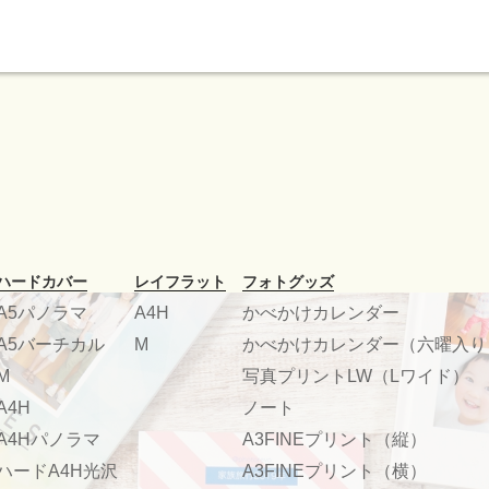
ハードカバー
レイフラット
フォトグッズ
A5パノラマ
A4H
かべかけカレンダー
A5バーチカル
M
かべかけカレンダー（六曜入り
M
写真プリントLW（Lワイド）
A4H
ノート
A4Hパノラマ
A3FINEプリント（縦）
ハードA4H光沢
A3FINEプリント（横）