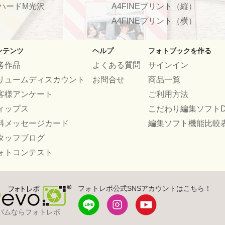
ハードM光沢
A4FINEプリント（縦）
A4FINEプリント（横）
ンテンツ
ヘルプ
フォトブックを作る
考作品
よくある質問
サインイン
リュームディスカウント
お問合せ
商品一覧
客様アンケート
ご利用方法
ィップス
こだわり編集ソフトD
料メッセージカード
編集ソフト機能比較
タッフブログ
ォトコンテスト
フォトレボ公式SNSアカウントはこちら！
バムならフォトレボ