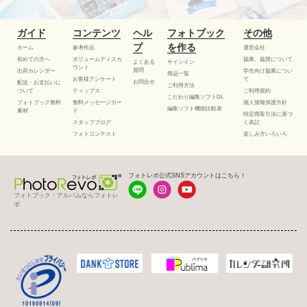
ガイド
コンテンツ
ヘル
フォトブック
その他
プ
を作る
ホーム
参考作品
運営会社
初めての方へ
ボリュームディスカ
協業、協賛について
よくある
サインイン
ウント
質問
出荷カレンダー
学生向け協業につい
商品一覧
お客様アンケート
て
お問合せ
配送・お支払いに
ご利用方法
ついて
ティップス
ご利用規約
こだわり編集ソフトDL
フォトブック無料
無料メッセージカー
個人情報保護方針
編集ソフト機能比較表
素材
ド
特定商取引法に基づ
スタッフブログ
く表記
フォトコンテスト
楽しみ方いろいろ
フォトレボ公式SNSアカウントはこちら！
フォトブック・アルバムならフォトレ
ボ