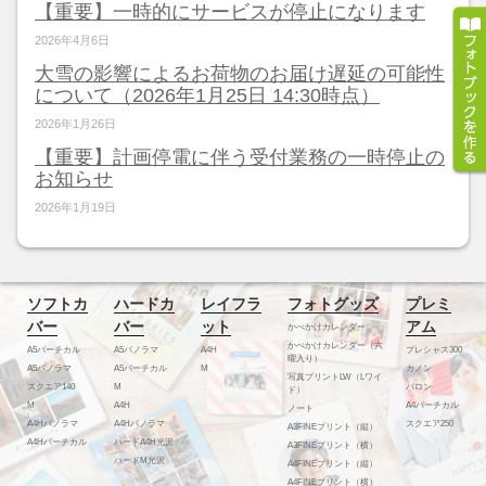
【重要】一時的にサービスが停止になります
2026年4月6日
大雪の影響によるお荷物のお届け遅延の可能性
について（2026年1月25日 14:30時点）
2026年1月26日
【重要】計画停電に伴う受付業務の一時停止の
お知らせ
2026年1月19日
ソフトカ
ハードカ
レイフラ
フォトグッズ
プレミ
バー
バー
ット
アム
かべかけカレンダー
かべかけカレンダー（六
A5バーチカル
A5パノラマ
A4H
プレシャス300
曜入り）
A5パノラマ
A5バーチカル
M
カノン
写真プリントLW（Lワイ
スクエア140
M
バロン
ド）
M
A4H
A4バーチカル
ノート
A4Hパノラマ
A4Hパノラマ
スクエア250
A3FINEプリント（縦）
A4Hバーチカル
ハードA4H光沢
A3FINEプリント（横）
ハードM光沢
A4FINEプリント（縦）
A4FINEプリント（横）