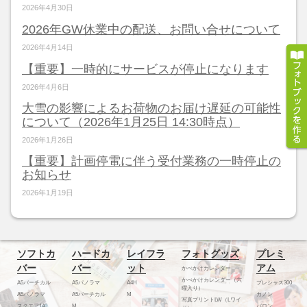
2026年4月30日
2026年GW休業中の配送、お問い合せについて
2026年4月14日
【重要】一時的にサービスが停止になります
2026年4月6日
大雪の影響によるお荷物のお届け遅延の可能性
について（2026年1月25日 14:30時点）
2026年1月26日
【重要】計画停電に伴う受付業務の一時停止の
お知らせ
2026年1月19日
ソフトカ
ハードカ
レイフラ
フォトグッズ
プレミ
バー
バー
ット
アム
かべかけカレンダー
かべかけカレンダー（六
A5バーチカル
A5パノラマ
A4H
プレシャス300
曜入り）
A5パノラマ
A5バーチカル
M
カノン
写真プリントLW（Lワイ
スクエア140
M
バロン