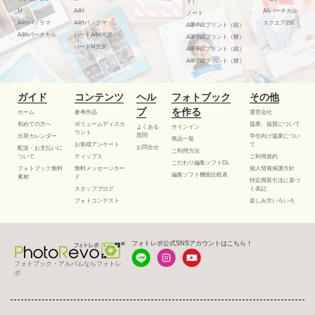
ド）
M
A4H
A4バーチカル
ノート
A4Hパノラマ
A4Hパノラマ
スクエア250
A3FINEプリント（縦）
A4Hバーチカル
ハードA4H光沢
A3FINEプリント（横）
ハードM光沢
A4FINEプリント（縦）
A4FINEプリント（横）
ガイド
コンテンツ
ヘル
フォトブック
その他
プ
を作る
ホーム
参考作品
運営会社
初めての方へ
ボリュームディスカ
協業、協賛について
よくある
サインイン
ウント
質問
出荷カレンダー
学生向け協業につい
商品一覧
お客様アンケート
て
お問合せ
配送・お支払いに
ご利用方法
ついて
ティップス
ご利用規約
こだわり編集ソフトDL
フォトブック無料
無料メッセージカー
個人情報保護方針
編集ソフト機能比較表
素材
ド
特定商取引法に基づ
スタッフブログ
く表記
フォトコンテスト
楽しみ方いろいろ
フォトレボ公式SNSアカウントはこちら！
フォトブック・アルバムならフォトレ
ボ