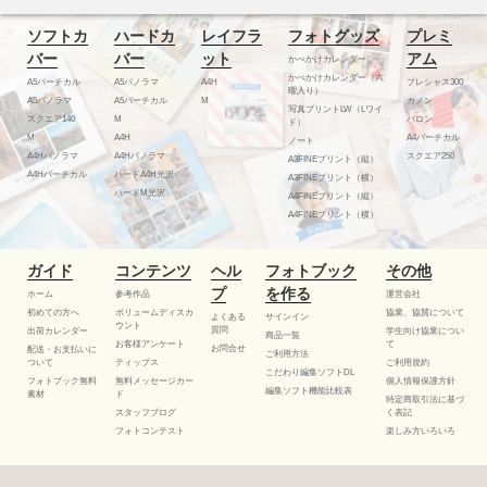
ソフトカ
ハードカ
レイフラ
フォトグッズ
プレミ
バー
バー
ット
アム
かべかけカレンダー
かべかけカレンダー（六
A5バーチカル
A5パノラマ
A4H
プレシャス300
曜入り）
A5パノラマ
A5バーチカル
M
カノン
写真プリントLW（Lワイ
スクエア140
M
バロン
ド）
M
A4H
A4バーチカル
ノート
A4Hパノラマ
A4Hパノラマ
スクエア250
A3FINEプリント（縦）
A4Hバーチカル
ハードA4H光沢
A3FINEプリント（横）
ハードM光沢
A4FINEプリント（縦）
A4FINEプリント（横）
ガイド
コンテンツ
ヘル
フォトブック
その他
プ
を作る
ホーム
参考作品
運営会社
初めての方へ
ボリュームディスカ
協業、協賛について
よくある
サインイン
ウント
質問
出荷カレンダー
学生向け協業につい
商品一覧
お客様アンケート
て
お問合せ
配送・お支払いに
ご利用方法
ついて
ティップス
ご利用規約
こだわり編集ソフトDL
フォトブック無料
無料メッセージカー
個人情報保護方針
編集ソフト機能比較表
素材
ド
特定商取引法に基づ
スタッフブログ
く表記
フォトコンテスト
楽しみ方いろいろ