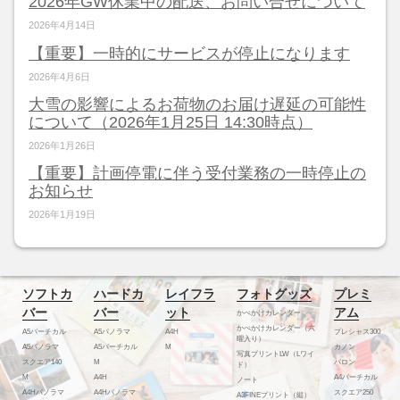
2026年GW休業中の配送、お問い合せについて
2026年4月14日
【重要】一時的にサービスが停止になります
2026年4月6日
大雪の影響によるお荷物のお届け遅延の可能性
について（2026年1月25日 14:30時点）
2026年1月26日
【重要】計画停電に伴う受付業務の一時停止の
お知らせ
2026年1月19日
ソフトカ
ハードカ
レイフラ
フォトグッズ
プレミ
バー
バー
ット
アム
かべかけカレンダー
かべかけカレンダー（六
A5バーチカル
A5パノラマ
A4H
プレシャス300
曜入り）
A5パノラマ
A5バーチカル
M
カノン
写真プリントLW（Lワイ
スクエア140
M
バロン
ド）
M
A4H
A4バーチカル
ノート
A4Hパノラマ
A4Hパノラマ
スクエア250
A3FINEプリント（縦）