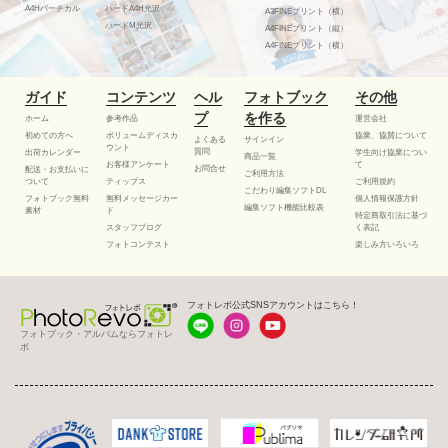
A4Hバーチカル
ハードA4H光沢
A3FINEプリント（横）
ハードM光沢
A4FINEプリント（縦）
A4FINEプリント（横）
ガイド
コンテンツ
ヘル
フォトブック
その他
プ
を作る
ホーム
参考作品
運営会社
初めての方へ
ボリュームディスカ
協業、協賛について
よくある
サインイン
ウント
質問
出荷カレンダー
学生向け協業につい
商品一覧
お客様アンケート
て
お問合せ
配送・お支払いに
ご利用方法
ついて
ティップス
ご利用規約
こだわり編集ソフトDL
フォトブック無料
無料メッセージカー
個人情報保護方針
編集ソフト機能比較表
素材
ド
特定商取引法に基づ
スタッフブログ
く表記
フォトコンテスト
楽しみ方いろいろ
フォトレボ公式SNSアカウントはこちら！
フォトブック・アルバムならフォトレ
ボ