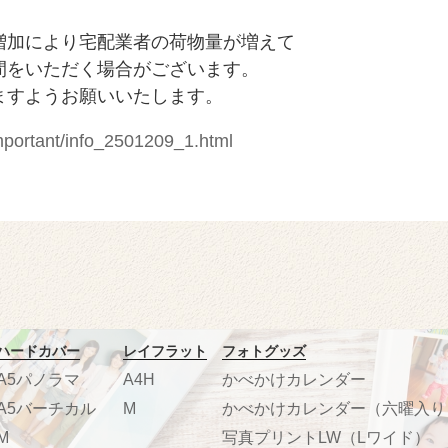
増加により宅配業者の荷物量が増えて
間をいただく場合がございます。
ますようお願いいたします。
mportant/info_2501209_1.html
ハードカバー
レイフラット
フォトグッズ
A5パノラマ
A4H
かべかけカレンダー
A5バーチカル
M
かべかけカレンダー（六曜入り
M
写真プリントLW（Lワイド）