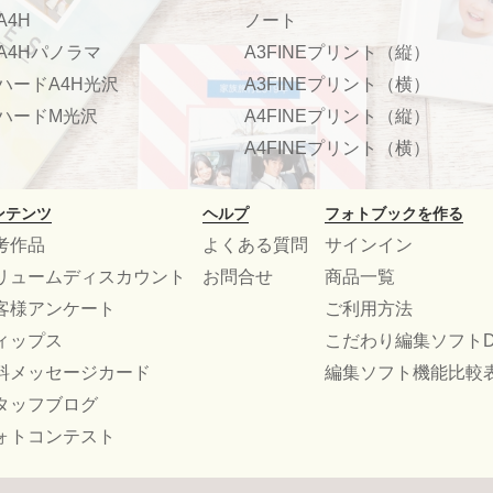
A4H
ノート
A4Hパノラマ
A3FINEプリント（縦）
ハードA4H光沢
A3FINEプリント（横）
ハードM光沢
A4FINEプリント（縦）
A4FINEプリント（横）
ンテンツ
ヘルプ
フォトブックを作る
考作品
よくある質問
サインイン
リュームディスカウント
お問合せ
商品一覧
客様アンケート
ご利用方法
ィップス
こだわり編集ソフトD
料メッセージカード
編集ソフト機能比較
タッフブログ
ォトコンテスト