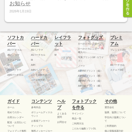
お知らせ
2026年1月19日
ソフトカ
ハードカ
レイフラ
フォトグッズ
プレミ
バー
バー
ット
アム
かべかけカレンダー
かべかけカレンダー（六
A5バーチカル
A5パノラマ
A4H
プレシャス300
曜入り）
A5パノラマ
A5バーチカル
M
カノン
写真プリントLW（Lワイ
スクエア140
M
バロン
ド）
M
A4H
A4バーチカル
ノート
A4Hパノラマ
A4Hパノラマ
スクエア250
A3FINEプリント（縦）
A4Hバーチカル
ハードA4H光沢
A3FINEプリント（横）
ハードM光沢
A4FINEプリント（縦）
A4FINEプリント（横）
ガイド
コンテンツ
ヘル
フォトブック
その他
プ
を作る
ホーム
参考作品
運営会社
初めての方へ
ボリュームディスカ
協業、協賛について
よくある
サインイン
ウント
質問
出荷カレンダー
学生向け協業につい
商品一覧
お客様アンケート
て
お問合せ
配送・お支払いに
ご利用方法
ついて
ティップス
ご利用規約
こだわり編集ソフトDL
フォトブック無料
無料メッセージカー
個人情報保護方針