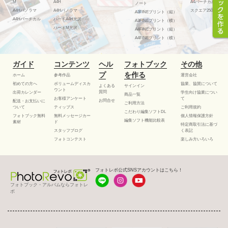
M
A4H
A4バーチカル
ノート
A4Hパノラマ
A4Hパノラマ
スクエア250
A3FINEプリント（縦）
A4Hバーチカル
ハードA4H光沢
A3FINEプリント（横）
ハードM光沢
A4FINEプリント（縦）
A4FINEプリント（横）
ガイド
コンテンツ
ヘル
フォトブック
その他
プ
を作る
ホーム
参考作品
運営会社
初めての方へ
ボリュームディスカ
協業、協賛について
よくある
サインイン
ウント
質問
出荷カレンダー
学生向け協業につい
商品一覧
お客様アンケート
て
お問合せ
配送・お支払いに
ご利用方法
ついて
ティップス
ご利用規約
こだわり編集ソフトDL
フォトブック無料
無料メッセージカー
個人情報保護方針
編集ソフト機能比較表
素材
ド
特定商取引法に基づ
スタッフブログ
く表記
フォトコンテスト
楽しみ方いろいろ
フォトレボ公式SNSアカウントはこちら！
フォトブック・アルバムならフォトレ
ボ