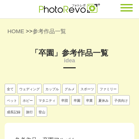
HOME
>>
参考作品一覧
「卒園」参考作品一覧
idea
全て
ウェディング
カップル
グルメ
スポーツ
ファミリー
ペット
ホビー
マタニティ
卒団
卒園
卒業
夏休み
子供向け
成長記録
旅行
登山