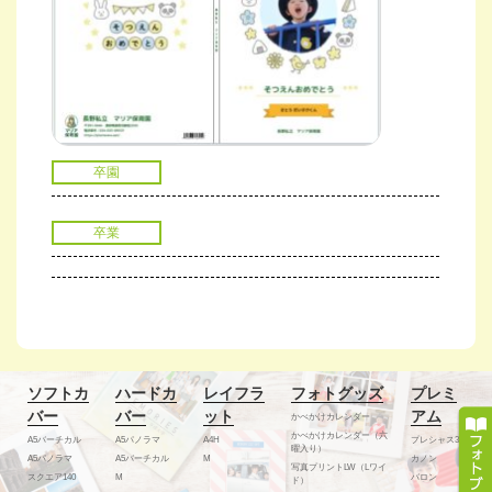
卒園
卒業
ソフトカ
ハードカ
レイフラ
フォトグッズ
プレミ
バー
バー
ット
アム
かべかけカレンダー
かべかけカレンダー（六
A5バーチカル
A5パノラマ
A4H
プレシャス300
曜入り）
A5パノラマ
A5バーチカル
M
カノン
写真プリントLW（Lワイ
スクエア140
M
バロン
ド）