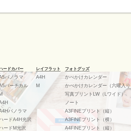
ハードカバー
レイフラット
フォトグッズ
A5パノラマ
A4H
かべかけカレンダー
A5バーチカル
M
かべかけカレンダー（六曜入り
M
写真プリントLW（Lワイド）
A4H
ノート
A4Hパノラマ
A3FINEプリント（縦）
ハードA4H光沢
A3FINEプリント（横）
ハードM光沢
A4FINEプリント（縦）