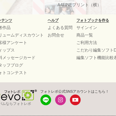
A4FINEプリント（横）
ンテンツ
ヘルプ
フォトブックを作る
考作品
よくある質問
サインイン
リュームディスカウント
お問合せ
商品一覧
客様アンケート
ご利用方法
ィップス
こだわり編集ソフトD
料メッセージカード
編集ソフト機能比較
タッフブログ
ォトコンテスト
フォトレボ公式SNSアカウントはこちら！
バムならフォトレボ