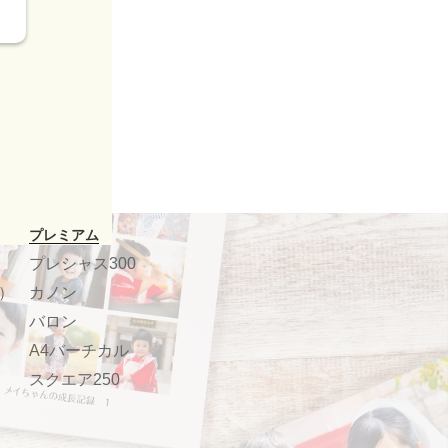
プレミアム
プレシャス300
）
カノン
バロン
A4バーチカル
スクエア250