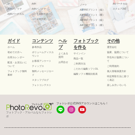
M
A4H
A4バーチカル
ノート
A4Hパノラマ
A4Hパノラマ
スクエア250
A3FINEプリント（縦）
A4Hバーチカル
ハードA4H光沢
A3FINEプリント（横）
ハードM光沢
A4FINEプリント（縦）
A4FINEプリント（横）
ガイド
コンテンツ
ヘル
フォトブック
その他
プ
を作る
ホーム
参考作品
運営会社
初めての方へ
ボリュームディスカ
協業、協賛について
よくある
サインイン
ウント
質問
出荷カレンダー
学生向け協業につい
商品一覧
お客様アンケート
て
お問合せ
配送・お支払いに
ご利用方法
ついて
ティップス
ご利用規約
こだわり編集ソフトDL
フォトブック無料
無料メッセージカー
個人情報保護方針
編集ソフト機能比較表
素材
ド
特定商取引法に基づ
スタッフブログ
く表記
フォトコンテスト
楽しみ方いろいろ
フォトレボ公式SNSアカウントはこちら！
フォトブック・アルバムならフォトレ
ボ