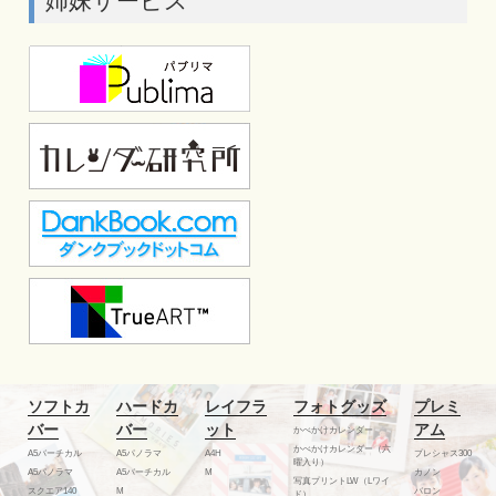
姉妹サービス
ソフトカ
ハードカ
レイフラ
フォトグッズ
プレミ
バー
バー
ット
アム
かべかけカレンダー
かべかけカレンダー（六
A5バーチカル
A5パノラマ
A4H
プレシャス300
曜入り）
A5パノラマ
A5バーチカル
M
カノン
写真プリントLW（Lワイ
スクエア140
M
バロン
ド）