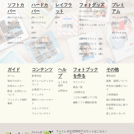
ソフトカ
ハードカ
レイフラ
フォトグッズ
プレミ
バー
バー
ット
アム
かべかけカレンダー
かべかけカレンダー（六
A5バーチカル
A5パノラマ
A4H
プレシャス300
曜入り）
A5パノラマ
A5バーチカル
M
カノン
写真プリントLW（Lワイ
スクエア140
M
バロン
ド）
M
A4H
A4バーチカル
ノート
A4Hパノラマ
A4Hパノラマ
スクエア250
A3FINEプリント（縦）
A4Hバーチカル
ハードA4H光沢
A3FINEプリント（横）
ハードM光沢
A4FINEプリント（縦）
A4FINEプリント（横）
ガイド
コンテンツ
ヘル
フォトブック
その他
プ
を作る
ホーム
参考作品
運営会社
初めての方へ
ボリュームディスカ
協業、協賛について
よくある
サインイン
ウント
質問
出荷カレンダー
学生向け協業につい
商品一覧
お客様アンケート
て
お問合せ
配送・お支払いに
ご利用方法
ついて
ティップス
ご利用規約
こだわり編集ソフトDL
フォトブック無料
無料メッセージカー
個人情報保護方針
編集ソフト機能比較表
素材
ド
特定商取引法に基づ
スタッフブログ
く表記
フォトコンテスト
楽しみ方いろいろ
フォトレボ公式SNSアカウントはこちら！