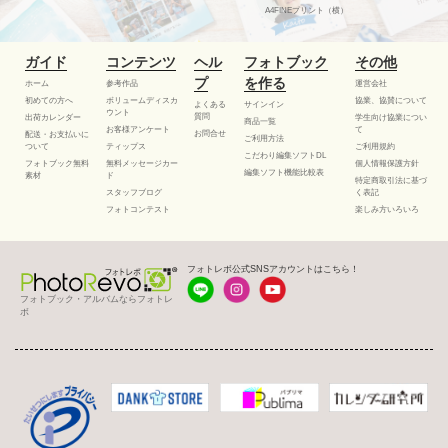
A4FINEプリント（横）
ガイド
コンテンツ
ヘル
フォトブック
その他
プ
を作る
ホーム
参考作品
運営会社
初めての方へ
ボリュームディスカ
協業、協賛について
よくある
サインイン
ウント
質問
出荷カレンダー
学生向け協業につい
商品一覧
お客様アンケート
て
お問合せ
配送・お支払いに
ご利用方法
ついて
ティップス
ご利用規約
こだわり編集ソフトDL
フォトブック無料
無料メッセージカー
個人情報保護方針
編集ソフト機能比較表
素材
ド
特定商取引法に基づ
スタッフブログ
く表記
フォトコンテスト
楽しみ方いろいろ
フォトレボ公式SNSアカウントはこちら！
フォトブック・アルバムならフォトレ
ボ