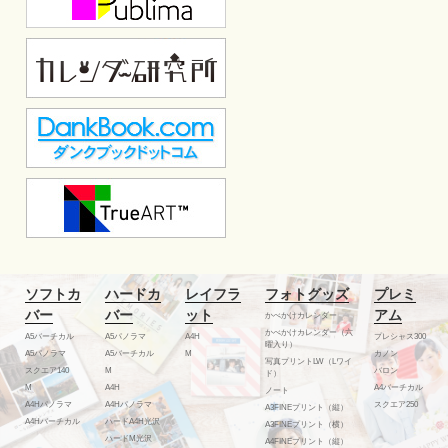
ソフトカ
ハードカ
レイフラ
フォトグッズ
プレミ
バー
バー
ット
アム
かべかけカレンダー
かべかけカレンダー（六
A5バーチカル
A5パノラマ
A4H
プレシャス300
曜入り）
A5パノラマ
A5バーチカル
M
カノン
写真プリントLW（Lワイ
スクエア140
M
バロン
ド）
M
A4H
A4バーチカル
ノート
A4Hパノラマ
A4Hパノラマ
スクエア250
A3FINEプリント（縦）
A4Hバーチカル
ハードA4H光沢
A3FINEプリント（横）
ハードM光沢
A4FINEプリント（縦）