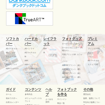
ソフトカ
ハードカ
レイフラ
フォトグッズ
プレミ
バー
バー
ット
アム
かべかけカレンダー
かべかけカレンダー（六
A5バーチカル
A5パノラマ
A4H
プレシャス300
曜入り）
A5パノラマ
A5バーチカル
M
カノン
写真プリントLW（Lワイ
スクエア140
M
バロン
ド）
M
A4H
A4バーチカル
ノート
A4Hパノラマ
A4Hパノラマ
スクエア250
A3FINEプリント（縦）
A4Hバーチカル
ハードA4H光沢
A3FINEプリント（横）
ハードM光沢
A4FINEプリント（縦）
A4FINEプリント（横）
ガイド
コンテンツ
ヘル
フォトブック
その他
プ
を作る
ホーム
参考作品
運営会社
初めての方へ
ボリュームディスカ
協業、協賛について
よくある
サインイン
ウント
質問
出荷カレンダー
学生向け協業につい
商品一覧