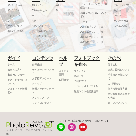
かべかけカレンダー（六
A5バーチカル
A5パノラマ
A4H
プレシャス300
曜入り）
A5パノラマ
A5バーチカル
M
カノン
写真プリントLW（Lワイ
スクエア140
M
バロン
ド）
M
A4H
A4バーチカル
ノート
A4Hパノラマ
A4Hパノラマ
スクエア250
A3FINEプリント（縦）
A4Hバーチカル
ハードA4H光沢
A3FINEプリント（横）
ハードM光沢
A4FINEプリント（縦）
A4FINEプリント（横）
ガイド
コンテンツ
ヘル
フォトブック
その他
プ
を作る
ホーム
参考作品
運営会社
初めての方へ
ボリュームディスカ
協業、協賛について
よくある
サインイン
ウント
質問
出荷カレンダー
学生向け協業につい
商品一覧
お客様アンケート
て
お問合せ
配送・お支払いに
ご利用方法
ついて
ティップス
ご利用規約
こだわり編集ソフトDL
フォトブック無料
無料メッセージカー
個人情報保護方針
編集ソフト機能比較表
素材
ド
特定商取引法に基づ
スタッフブログ
く表記
フォトコンテスト
楽しみ方いろいろ
フォトレボ公式SNSアカウントはこちら！
フォトブック・アルバムならフォトレ
ボ