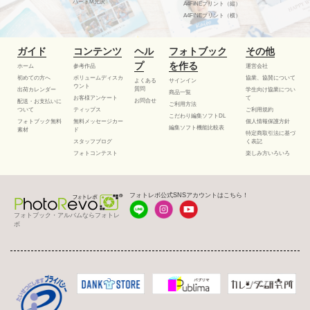
ハードM光沢
A4FINEプリント（縦）
A4FINEプリント（横）
ガイド
コンテンツ
ヘル
フォトブック
その他
プ
を作る
ホーム
参考作品
運営会社
初めての方へ
ボリュームディスカ
協業、協賛について
よくある
サインイン
ウント
質問
出荷カレンダー
学生向け協業につい
商品一覧
お客様アンケート
て
お問合せ
配送・お支払いに
ご利用方法
ついて
ティップス
ご利用規約
こだわり編集ソフトDL
フォトブック無料
無料メッセージカー
個人情報保護方針
編集ソフト機能比較表
素材
ド
特定商取引法に基づ
スタッフブログ
く表記
フォトコンテスト
楽しみ方いろいろ
フォトレボ公式SNSアカウントはこちら！
フォトブック・アルバムならフォトレ
ボ