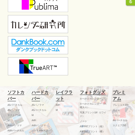
ソフトカ
ハードカ
レイフラ
フォトグッズ
プレミ
バー
バー
ット
アム
かべかけカレンダー
かべかけカレンダー（六
A5バーチカル
A5パノラマ
A4H
プレシャス300
曜入り）
A5パノラマ
A5バーチカル
M
カノン
写真プリントLW（Lワイ
スクエア140
M
バロン
ド）
M
A4H
A4バーチカル
ノート
A4Hパノラマ
A4Hパノラマ
スクエア250
A3FINEプリント（縦）
A4Hバーチカル
ハードA4H光沢
A3FINEプリント（横）