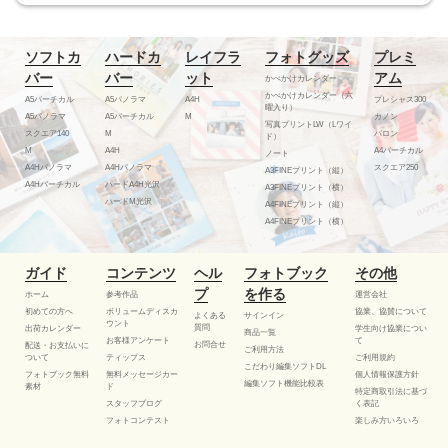
ソフトカ
ハードカ
レイフラ
フォトグッズ
プレミ
バー
バー
ット
アム
かべかけカレンダー
かべかけカレンダー（六
A5バーチカル
A5パノラマ
A4H
プレシャス300
曜入り）
A5パノラマ
A5バーチカル
M
カノン
写真プリントLW（Lワイ
スクエア140
M
バロン
ド）
M
A4H
A4バーチカル
ノート
A4Hパノラマ
A4Hパノラマ
スクエア250
A3FINEプリント（縦）
A4Hバーチカル
ハードA4H光沢
A3FINEプリント（横）
ハードM光沢
A4FINEプリント（縦）
A4FINEプリント（横）
ガイド
コンテンツ
ヘル
フォトブック
その他
プ
を作る
ホーム
参考作品
運営会社
初めての方へ
ボリュームディスカ
協業、協賛について
よくある
サインイン
ウント
質問
出荷カレンダー
学生向け協業につい
商品一覧
お客様アンケート
て
お問合せ
配送・お支払いに
ご利用方法
ついて
ティップス
ご利用規約
こだわり編集ソフトDL
フォトブック無料
無料メッセージカー
個人情報保護方針
編集ソフト機能比較表
素材
ド
特定商取引法に基づ
スタッフブログ
く表記
フォトコンテスト
楽しみ方いろいろ