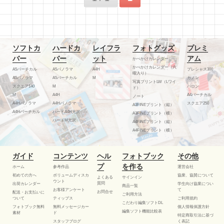
ソフトカ
ハードカ
レイフラ
フォトグッズ
プレミ
バー
バー
ット
アム
かべかけカレンダー
かべかけカレンダー（六
A5バーチカル
A5パノラマ
A4H
プレシャス300
曜入り）
A5パノラマ
A5バーチカル
M
カノン
写真プリントLW（Lワイ
スクエア140
M
バロン
ド）
M
A4H
A4バーチカル
ノート
A4Hパノラマ
A4Hパノラマ
スクエア250
A3FINEプリント（縦）
A4Hバーチカル
ハードA4H光沢
A3FINEプリント（横）
ハードM光沢
A4FINEプリント（縦）
A4FINEプリント（横）
ガイド
コンテンツ
ヘル
フォトブック
その他
プ
を作る
ホーム
参考作品
運営会社
初めての方へ
ボリュームディスカ
協業、協賛について
よくある
サインイン
ウント
質問
出荷カレンダー
学生向け協業につい
商品一覧
お客様アンケート
て
お問合せ
配送・お支払いに
ご利用方法
ついて
ティップス
ご利用規約
こだわり編集ソフトDL
フォトブック無料
無料メッセージカー
個人情報保護方針
編集ソフト機能比較表
素材
ド
特定商取引法に基づ
スタッフブログ
く表記