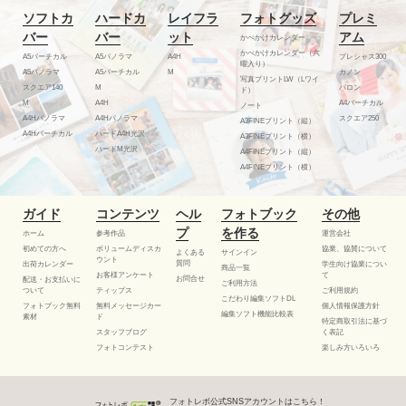
ソフトカ
ハードカ
レイフラ
フォトグッズ
プレミ
バー
バー
ット
アム
かべかけカレンダー
かべかけカレンダー（六
A5バーチカル
A5パノラマ
A4H
プレシャス300
曜入り）
A5パノラマ
A5バーチカル
M
カノン
写真プリントLW（Lワイ
スクエア140
M
バロン
ド）
M
A4H
A4バーチカル
ノート
A4Hパノラマ
A4Hパノラマ
スクエア250
A3FINEプリント（縦）
A4Hバーチカル
ハードA4H光沢
A3FINEプリント（横）
ハードM光沢
A4FINEプリント（縦）
A4FINEプリント（横）
ガイド
コンテンツ
ヘル
フォトブック
その他
プ
を作る
ホーム
参考作品
運営会社
初めての方へ
ボリュームディスカ
協業、協賛について
よくある
サインイン
ウント
質問
出荷カレンダー
学生向け協業につい
商品一覧
お客様アンケート
て
お問合せ
配送・お支払いに
ご利用方法
ついて
ティップス
ご利用規約
こだわり編集ソフトDL
フォトブック無料
無料メッセージカー
個人情報保護方針
編集ソフト機能比較表
素材
ド
特定商取引法に基づ
スタッフブログ
く表記
フォトコンテスト
楽しみ方いろいろ
フォトレボ公式SNSアカウントはこちら！