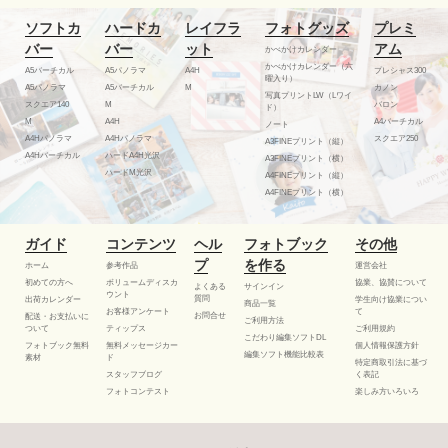
ソフトカ
ハードカ
レイフラ
フォトグッズ
プレミ
バー
バー
ット
アム
かべかけカレンダー
かべかけカレンダー（六
A5バーチカル
A5パノラマ
A4H
プレシャス300
曜入り）
A5パノラマ
A5バーチカル
M
カノン
写真プリントLW（Lワイ
スクエア140
M
バロン
ド）
M
A4H
A4バーチカル
ノート
A4Hパノラマ
A4Hパノラマ
スクエア250
A3FINEプリント（縦）
A4Hバーチカル
ハードA4H光沢
A3FINEプリント（横）
ハードM光沢
A4FINEプリント（縦）
A4FINEプリント（横）
ガイド
コンテンツ
ヘル
フォトブック
その他
プ
を作る
ホーム
参考作品
運営会社
初めての方へ
ボリュームディスカ
協業、協賛について
よくある
サインイン
ウント
質問
出荷カレンダー
学生向け協業につい
商品一覧
お客様アンケート
て
お問合せ
配送・お支払いに
ご利用方法
ついて
ティップス
ご利用規約
こだわり編集ソフトDL
フォトブック無料
無料メッセージカー
個人情報保護方針
編集ソフト機能比較表
素材
ド
特定商取引法に基づ
スタッフブログ
く表記
フォトコンテスト
楽しみ方いろいろ