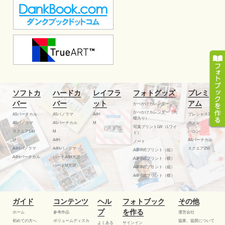
ソフトカ
ハードカ
レイフラ
フォトグッズ
プレミ
バー
バー
ット
アム
かべかけカレンダー
かべかけカレンダー（六
A5バーチカル
A5パノラマ
A4H
プレシャス300
曜入り）
A5パノラマ
A5バーチカル
M
カノン
写真プリントLW（Lワイ
スクエア140
M
バロン
ド）
M
A4H
A4バーチカル
ノート
A4Hパノラマ
A4Hパノラマ
スクエア250
A3FINEプリント（縦）
A4Hバーチカル
ハードA4H光沢
A3FINEプリント（横）
ハードM光沢
A4FINEプリント（縦）
A4FINEプリント（横）
ガイド
コンテンツ
ヘル
フォトブック
その他
プ
を作る
ホーム
参考作品
運営会社
初めての方へ
ボリュームディスカ
協業、協賛について
よくある
サインイン