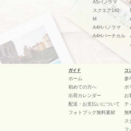
A5パノラマ
スクエア140
M
A4Hパノラマ
A4Hバーチカル
ガイド
コ
ホーム
参
初めての方へ
ボ
出荷カレンダー
お
配送・お支払いについて
テ
フォトブック無料素材
無
ス
フ