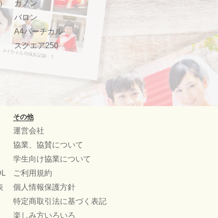
）
カノン
バロン
A4バーチカル
スクエア250
その他
運営会社
協業、協賛について
学生向け協業について
L
ご利用規約
表
個人情報保護方針
特定商取引法に基づく表記
楽しみ方いろいろ