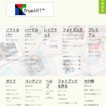
ソフトカ
ハードカ
レイフラ
フォトグッズ
プレミ
バー
バー
ット
アム
かべかけカレンダー
かべかけカレンダー（六
A5バーチカル
A5パノラマ
A4H
プレシャス300
曜入り）
A5パノラマ
A5バーチカル
M
カノン
写真プリントLW（Lワイ
スクエア140
M
バロン
ド）
M
A4H
A4バーチカル
ノート
A4Hパノラマ
A4Hパノラマ
スクエア250
A3FINEプリント（縦）
A4Hバーチカル
ハードA4H光沢
A3FINEプリント（横）
ハードM光沢
A4FINEプリント（縦）
A4FINEプリント（横）
ガイド
コンテンツ
ヘル
フォトブック
その他
プ
を作る
ホーム
参考作品
運営会社
初めての方へ
ボリュームディスカ
協業、協賛について
よくある
サインイン
ウント
質問
出荷カレンダー
学生向け協業につい
商品一覧
お客様アンケート
て
お問合せ
配送・お支払いに
ご利用方法
ついて
ティップス
ご利用規約
こだわり編集ソフトDL
フォトブック無料
無料メッセージカー
個人情報保護方針