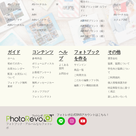
曜入り）
A5パノラマ
A5バーチカル
M
カノン
写真プリントLW（Lワイ
スクエア140
M
バロン
ド）
M
A4H
A4バーチカル
ノート
A4Hパノラマ
A4Hパノラマ
スクエア250
A3FINEプリント（縦）
A4Hバーチカル
ハードA4H光沢
A3FINEプリント（横）
ハードM光沢
A4FINEプリント（縦）
A4FINEプリント（横）
ガイド
コンテンツ
ヘル
フォトブック
その他
プ
を作る
ホーム
参考作品
運営会社
初めての方へ
ボリュームディスカ
協業、協賛について
よくある
サインイン
ウント
質問
出荷カレンダー
学生向け協業につい
商品一覧
お客様アンケート
て
お問合せ
配送・お支払いに
ご利用方法
ついて
ティップス
ご利用規約
こだわり編集ソフトDL
フォトブック無料
無料メッセージカー
個人情報保護方針
編集ソフト機能比較表
素材
ド
特定商取引法に基づ
スタッフブログ
く表記
フォトコンテスト
楽しみ方いろいろ
フォトレボ公式SNSアカウントはこちら！
フォトブック・アルバムならフォトレ
ボ