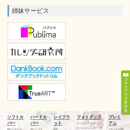
姉妹サービス
ソフトカ
ハードカ
レイフラ
フォトグッズ
プレミ
バー
バー
ット
アム
かべかけカレンダー
かべかけカレンダー（六
A5バーチカル
A5パノラマ
A4H
プレシャス300