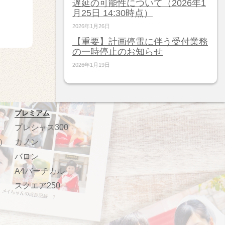
遅延の可能性について（2026年1
月25日 14:30時点）
2026年1月26日
【重要】計画停電に伴う受付業務
の一時停止のお知らせ
2026年1月19日
プレミアム
プレシャス300
）
カノン
バロン
A4バーチカル
スクエア250