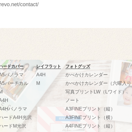
revo.net/contact/
ハードカバー
レイフラット
フォトグッズ
A5パノラマ
A4H
かべかけカレンダー
A5バーチカル
M
かべかけカレンダー（六曜入り
M
写真プリントLW（Lワイド）
A4H
ノート
A4Hパノラマ
A3FINEプリント（縦）
ハードA4H光沢
A3FINEプリント（横）
ハードM光沢
A4FINEプリント（縦）