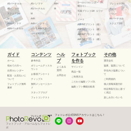
かべかけカレンダー（六
A5バーチカル
A5パノラマ
A4H
プレシャス300
曜入り）
A5パノラマ
A5バーチカル
M
カノン
写真プリントLW（Lワイ
スクエア140
M
バロン
ド）
M
A4H
A4バーチカル
ノート
A4Hパノラマ
A4Hパノラマ
スクエア250
A3FINEプリント（縦）
A4Hバーチカル
ハードA4H光沢
A3FINEプリント（横）
ハードM光沢
A4FINEプリント（縦）
A4FINEプリント（横）
ガイド
コンテンツ
ヘル
フォトブック
その他
プ
を作る
ホーム
参考作品
運営会社
初めての方へ
ボリュームディスカ
協業、協賛について
よくある
サインイン
ウント
質問
出荷カレンダー
学生向け協業につい
商品一覧
お客様アンケート
て
お問合せ
配送・お支払いに
ご利用方法
ついて
ティップス
ご利用規約
こだわり編集ソフトDL
フォトブック無料
無料メッセージカー
個人情報保護方針
編集ソフト機能比較表
素材
ド
特定商取引法に基づ
スタッフブログ
く表記
フォトコンテスト
楽しみ方いろいろ
フォトレボ公式SNSアカウントはこちら！
フォトブック・アルバムならフォトレ
ボ