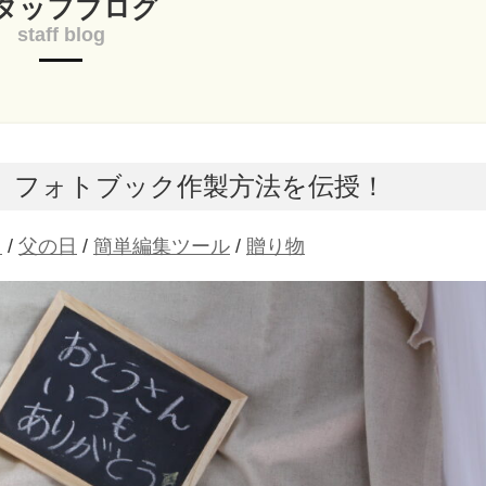
タッフブログ
staff blog
 フォトブック作製方法を伝授！
ク
/
父の日
/
簡単編集ツール
/
贈り物