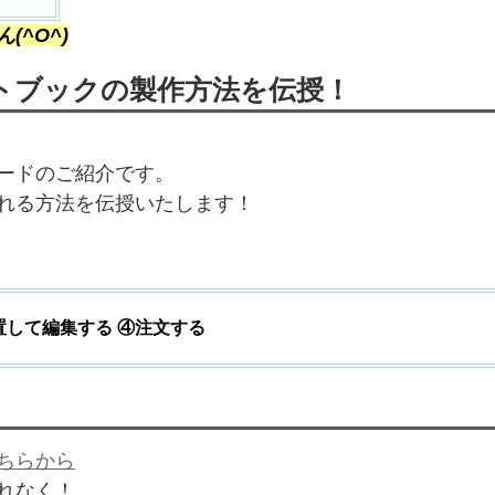
^O^)
トブックの製作方法を伝授！
ードのご紹介です。
れる方法を伝授いたします！
置して編集する ④注文する
ちらから
れなく！