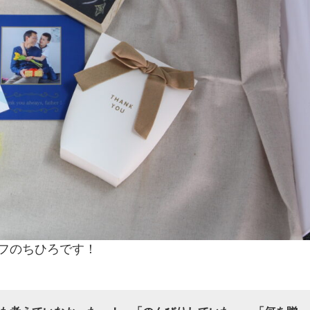
フのちひろです！
！