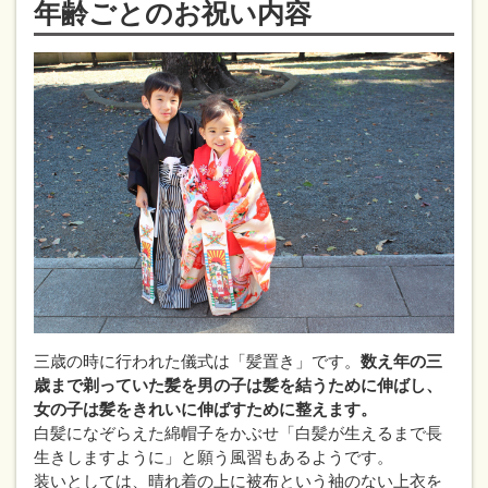
年齢ごとのお祝い内容
三歳の時に行われた儀式は「髪置き」です。
数え年の三
歳まで剃っていた髪を男の子は髪を結うために伸ばし、
女の子は髪をきれいに伸ばすために整えます。
白髪になぞらえた綿帽子をかぶせ「白髪が生えるまで長
生きしますように」と願う風習もあるようです。
装いとしては、晴れ着の上に被布という袖のない上衣を