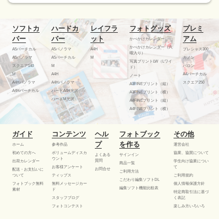
ソフトカ
ハードカ
レイフラ
フォトグッズ
プレミ
バー
バー
ット
アム
かべかけカレンダー
かべかけカレンダー（六
A5バーチカル
A5パノラマ
A4H
プレシャス300
曜入り）
A5パノラマ
A5バーチカル
M
カノン
写真プリントLW（Lワイ
スクエア140
M
バロン
ド）
M
A4H
A4バーチカル
ノート
A4Hパノラマ
A4Hパノラマ
スクエア250
A3FINEプリント（縦）
A4Hバーチカル
ハードA4H光沢
A3FINEプリント（横）
ハードM光沢
A4FINEプリント（縦）
A4FINEプリント（横）
ガイド
コンテンツ
ヘル
フォトブック
その他
プ
を作る
ホーム
参考作品
運営会社
初めての方へ
ボリュームディスカ
協業、協賛について
よくある
サインイン
ウント
質問
出荷カレンダー
学生向け協業につい
商品一覧
お客様アンケート
て
お問合せ
配送・お支払いに
ご利用方法
ついて
ティップス
ご利用規約
こだわり編集ソフトDL
フォトブック無料
無料メッセージカー
個人情報保護方針
編集ソフト機能比較表
素材
ド
特定商取引法に基づ
スタッフブログ
く表記
フォトコンテスト
楽しみ方いろいろ