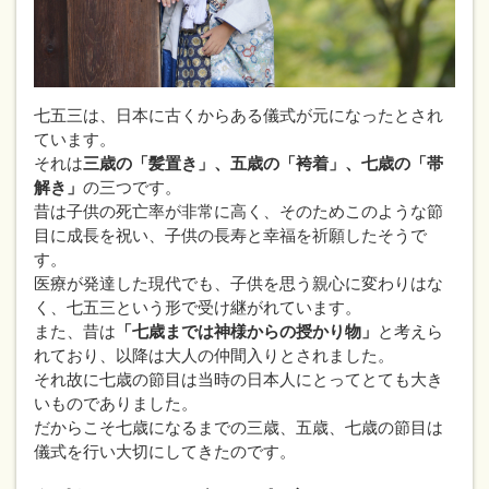
七五三は、日本に古くからある儀式が元になったとされ
ています。
それは
三歳の「髪置き」、五歳の「袴着」、七歳の「帯
解き」
の三つです。
昔は子供の死亡率が非常に高く、そのためこのような節
目に成長を祝い、子供の長寿と幸福を祈願したそうで
す。
医療が発達した現代でも、子供を思う親心に変わりはな
く、七五三という形で受け継がれています。
また、昔は
「七歳までは神様からの授かり物」
と考えら
れており、以降は大人の仲間入りとされました。
それ故に七歳の節目は当時の日本人にとってとても大き
いものでありました。
だからこそ七歳になるまでの三歳、五歳、七歳の節目は
儀式を行い大切にしてきたのです。