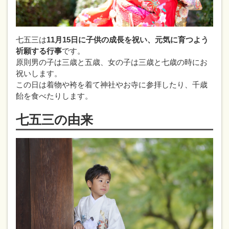
七五三は
11月15日に子供の成長を祝い、元気に育つよう
祈願する行事
です。
原則男の子は三歳と五歳、女の子は三歳と七歳の時にお
祝いします。
この日は着物や袴を着て神社やお寺に参拝したり、千歳
飴を食べたりします。
七五三の由来