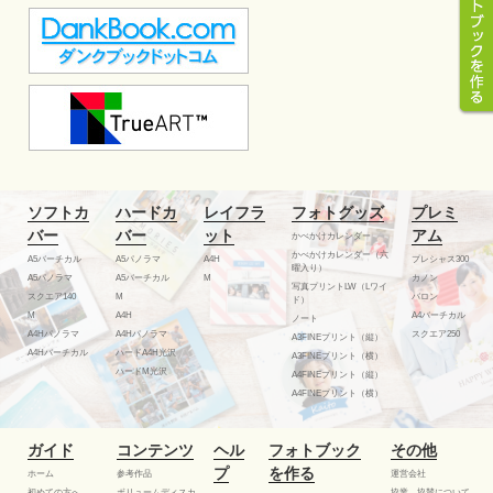
ソフトカ
ハードカ
レイフラ
フォトグッズ
プレミ
バー
バー
ット
アム
かべかけカレンダー
かべかけカレンダー（六
A5バーチカル
A5パノラマ
A4H
プレシャス300
曜入り）
A5パノラマ
A5バーチカル
M
カノン
写真プリントLW（Lワイ
スクエア140
M
バロン
ド）
M
A4H
A4バーチカル
ノート
A4Hパノラマ
A4Hパノラマ
スクエア250
A3FINEプリント（縦）
A4Hバーチカル
ハードA4H光沢
A3FINEプリント（横）
ハードM光沢
A4FINEプリント（縦）
A4FINEプリント（横）
ガイド
コンテンツ
ヘル
フォトブック
その他
プ
を作る
ホーム
参考作品
運営会社
初めての方へ
ボリュームディスカ
協業、協賛について