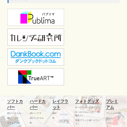
ソフトカ
ハードカ
レイフラ
フォトグッズ
プレミ
バー
バー
ット
アム
かべかけカレンダー
かべかけカレンダー（六
A5バーチカル
A5パノラマ
A4H
プレシャス300
曜入り）
A5パノラマ
A5バーチカル
M
カノン
写真プリントLW（Lワイ
スクエア140
M
バロン
ド）