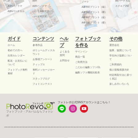
M
A4H
A4バーチカル
ノート
A4Hパノラマ
A4Hパノラマ
スクエア250
A3FINEプリント（縦）
A4Hバーチカル
ハードA4H光沢
A3FINEプリント（横）
ハードM光沢
A4FINEプリント（縦）
A4FINEプリント（横）
ガイド
コンテンツ
ヘル
フォトブック
その他
プ
を作る
ホーム
参考作品
運営会社
初めての方へ
ボリュームディスカ
協業、協賛について
よくある
サインイン
ウント
質問
出荷カレンダー
学生向け協業につい
商品一覧
お客様アンケート
て
お問合せ
配送・お支払いに
ご利用方法
ついて
ティップス
ご利用規約
こだわり編集ソフトDL
フォトブック無料
無料メッセージカー
個人情報保護方針
編集ソフト機能比較表
素材
ド
特定商取引法に基づ
スタッフブログ
く表記
フォトコンテスト
楽しみ方いろいろ
フォトレボ公式SNSアカウントはこちら！
フォトブック・アルバムならフォトレ
ボ