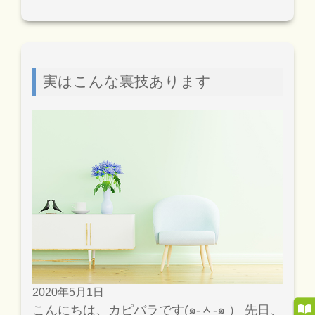
実はこんな裏技あります
2020年5月1日
こんにちは、カピバラです(๑-ᆺ-๑ ） 先日、