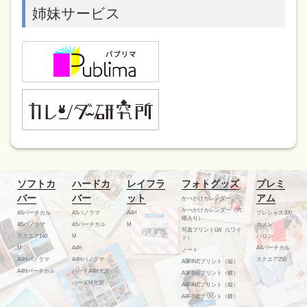
姉妹サービス
ソフトカ
ハードカ
レイフラ
フォトグッズ
プレミ
バー
バー
ット
アム
かべかけカレンダー
かべかけカレンダー（六
A5バーチカル
A5パノラマ
A4H
プレシャス300
曜入り）
A5パノラマ
A5バーチカル
M
カノン
写真プリントLW（Lワイ
スクエア140
M
バロン
ド）
M
A4H
A4バーチカル
ノート
A4Hパノラマ
A4Hパノラマ
スクエア250
A3FINEプリント（縦）
A4Hバーチカル
ハードA4H光沢
A3FINEプリント（横）
ハードM光沢
A4FINEプリント（縦）
A4FINEプリント（横）