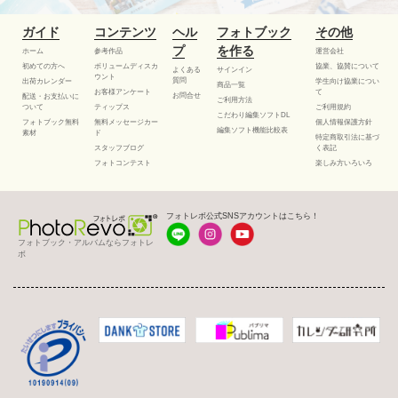
ガイド
コンテンツ
ヘル
フォトブック
その他
プ
を作る
ホーム
参考作品
運営会社
初めての方へ
ボリュームディスカ
協業、協賛について
よくある
サインイン
ウント
質問
出荷カレンダー
学生向け協業につい
商品一覧
お客様アンケート
て
お問合せ
配送・お支払いに
ご利用方法
ついて
ティップス
ご利用規約
こだわり編集ソフトDL
フォトブック無料
無料メッセージカー
個人情報保護方針
編集ソフト機能比較表
素材
ド
特定商取引法に基づ
スタッフブログ
く表記
フォトコンテスト
楽しみ方いろいろ
フォトレボ公式SNSアカウントはこちら！
フォトブック・アルバムならフォトレ
ボ