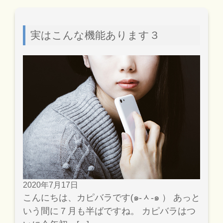
実はこんな機能あります３
2020年7月17日
こんにちは、カピバラです(๑-ᆺ-๑ ） あっと
いう間に７月も半ばですね。 カピバラはつ