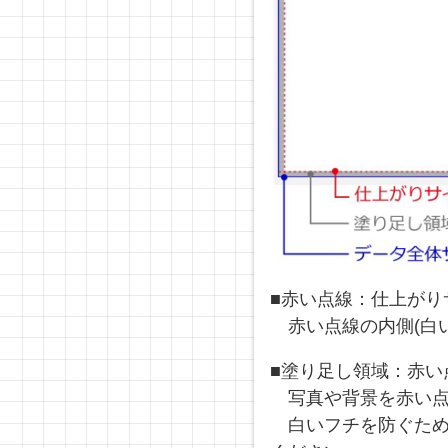
■赤い点線：仕上がり
赤い点線の内側(白
■塗り足し領域：赤い
写真や背景を赤い点
白いフチを防ぐため