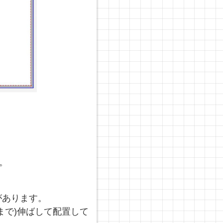
。
があります。
で)伸ばして配置して